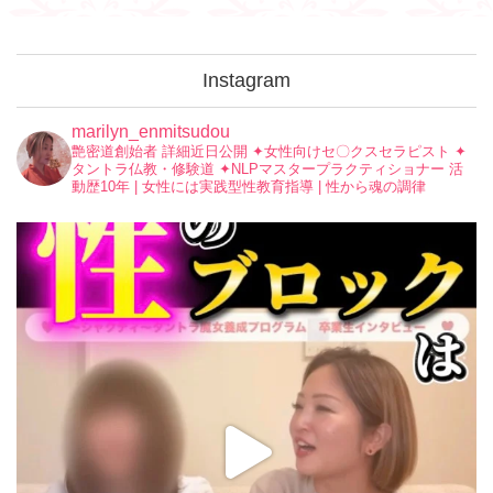
Instagram
marilyn_enmitsudou
艶密道創始者 詳細近日公開
✦︎女性向けセ〇クスセラピスト
✦︎
タントラ仏教・修験道
✦︎NLPマスタープラクティショナー
活
動歴10年 | 女性には実践型性教育指導 | 性から魂の調律