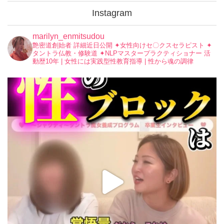
Instagram
marilyn_enmitsudou
艶密道創始者 詳細近日公開
✦︎女性向けセ〇クスセラピスト
✦︎
タントラ仏教・修験道
✦︎NLPマスタープラクティショナー
活
動歴10年 | 女性には実践型性教育指導 | 性から魂の調律