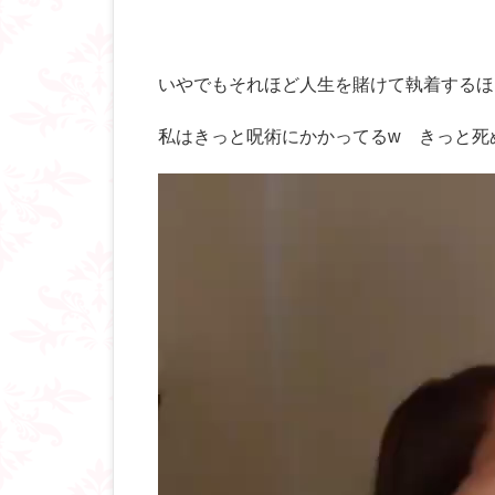
いやでもそれほど人生を賭けて執着するほ
私はきっと呪術にかかってるw きっと死
動
画
プ
レ
ー
ヤ
ー