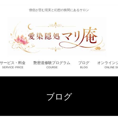
僧侶が営む現実と幻想の狭間にあるサロン
サービス・料金
艶密道修験プログラム
ブログ
オンライン
SERVICE･PRICE
COURSE
BLOG
ONLINE S
ブログ