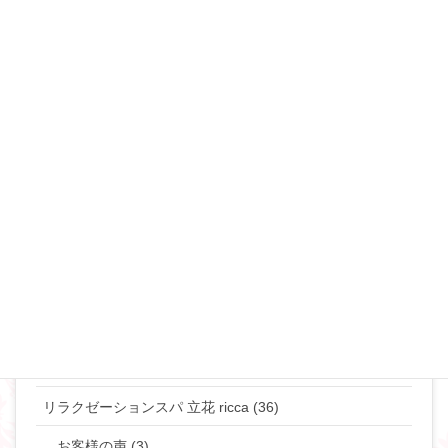
セックスレス (34)
不倫・浮気 (49)
夜の事情(セックス♡) (90)
恋愛･モテ・ゲスな女 (48)
離婚･ミスコミュニケーション (69)
マリリンのマインド♡ (272)
やりたい事して生きていきたい貴女へ (63)
タントラ (3)
神道・仏道 (23)
マリリンの日常 (77)
リラクゼーションスパ 立花 ricca (36)
お客様の声 (3)