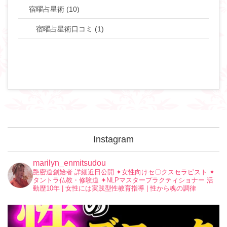
宿曜占星術 (10)
宿曜占星術口コミ (1)
Instagram
marilyn_enmitsudou
艶密道創始者 詳細近日公開
✦︎女性向けセ〇クスセラピスト
✦︎
タントラ仏教・修験道
✦︎NLPマスタープラクティショナー
活
動歴10年 | 女性には実践型性教育指導 | 性から魂の調律