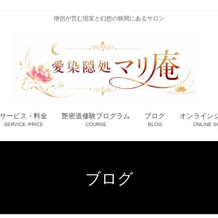
僧侶が営む現実と幻想の狭間にあるサロン
サービス・料金
艶密道修験プログラム
ブログ
オンライン
SERVICE･PRICE
COURSE
BLOG
ONLINE S
ブログ