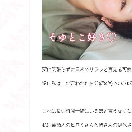
変に気張らずに日常でサラッと言える可愛
逆に私はこれ言われたら♡(///ω///)ﾆﾍｯてなる
これは長い時間一緒にいるほど言えなくな
私は芸能人のヒロミさんと奥さんの伊代さ