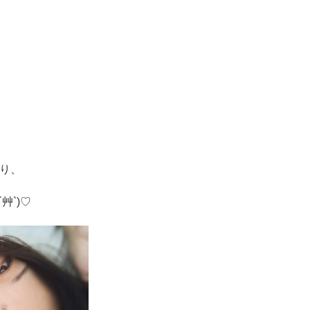
り、
艸`)♡