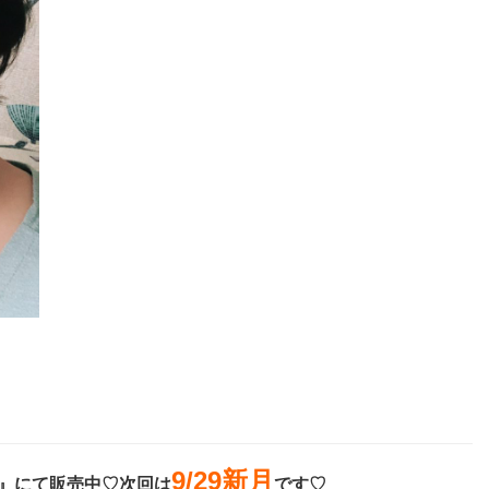
9/29新
月
ps』にて販売中
♡次回は
です♡