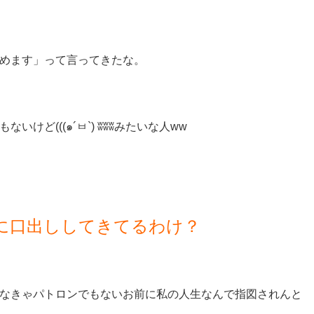
めます」って言ってきたな。
ど(((๑´ㅂ`) ʬʬʬ
みたいな人ww
に口出ししてきてるわけ？
なきゃパトロンでもないお前に私の人生なんで指図されんと