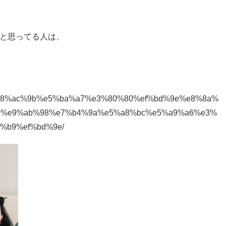
と思ってる人は、
%e8%ac%9b%e5%ba%a7%e3%80%80%ef%bd%9e%e8%8a%
0%e9%ab%98%e7%b4%9a%e5%a8%bc%e5%a9%a6%e3%
%b9%ef%bd%9e/