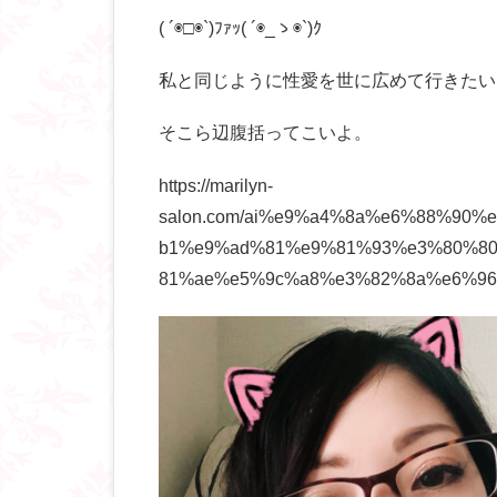
( ´◉□◉`)ﾌｧｯ( ´◉_ゝ◉`)ｸ
私と同じように性愛を世に広めて行きたい
そこら辺腹括ってこいよ。
https://marilyn-
salon.com/ai%e9%a4%8a%e6%88%90
b1%e9%ad%81%e9%81%93%e3%80%8
81%ae%e5%9c%a8%e3%82%8a%e6%96