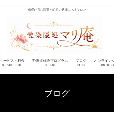
僧侶が営む現実と幻想の狭間にあるサロン
サービス・料金
艶密道修験プログラム
ブログ
オンライン
SERVICE･PRICE
COURSE
BLOG
ONLINE S
ブログ