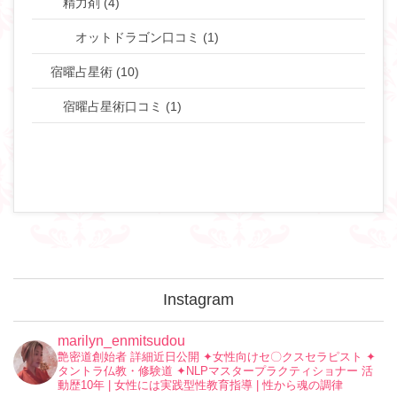
精力剤 (4)
オットドラゴン口コミ (1)
宿曜占星術 (10)
宿曜占星術口コミ (1)
Instagram
marilyn_enmitsudou
艶密道創始者 詳細近日公開
✦︎女性向けセ〇クスセラピスト
✦︎
タントラ仏教・修験道
✦︎NLPマスタープラクティショナー
活
動歴10年 | 女性には実践型性教育指導 | 性から魂の調律