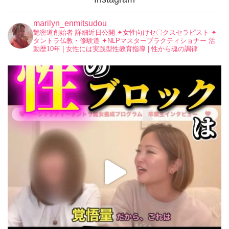
marilyn_enmitsudou
艶密道創始者 詳細近日公開
✦︎女性向けセ〇クスセラピスト
✦︎
タントラ仏教・修験道
✦︎NLPマスタープラクティショナー
活
動歴10年 | 女性には実践型性教育指導 | 性から魂の調律