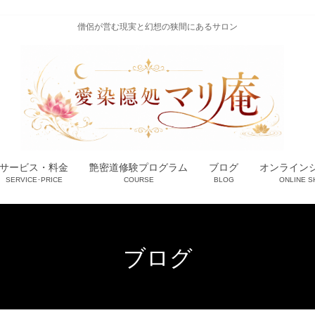
僧侶が営む現実と幻想の狭間にあるサロン
サービス・料金
艶密道修験プログラム
ブログ
オンライン
SERVICE･PRICE
COURSE
BLOG
ONLINE S
ブログ