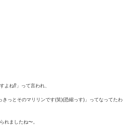
よね⁉︎」って言われ、
っきっとそのマリリンです(笑)(恐縮っす)」ってなってたわ
られましたね〜。