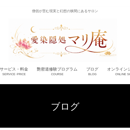
僧侶が営む現実と幻想の狭間にあるサロン
サービス・料金
艶密道修験プログラム
ブログ
オンライン
SERVICE･PRICE
COURSE
BLOG
ONLINE S
ブログ