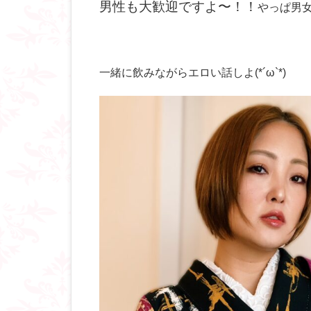
男性も大歓迎ですよ〜！！
やっぱ男
一緒に飲みながらエロい話しよ(*´ω`*)