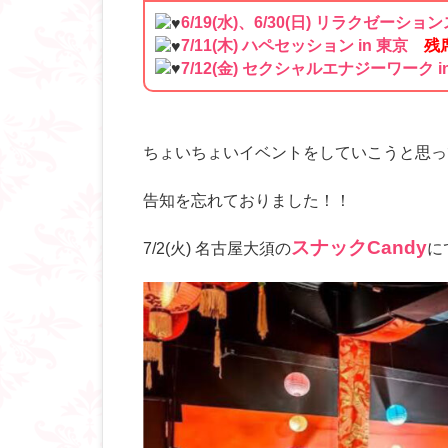
6/19(水)、6/30(日) リラクゼー
7/11(木) ハペセッション in 東京
残
7/12(金) セクシャルエナジーワーク 
ちょいちょいイベントをしていこうと思っ
告知を忘れておりました！！
スナックCandy
7/2(火) 名古屋大須の
に