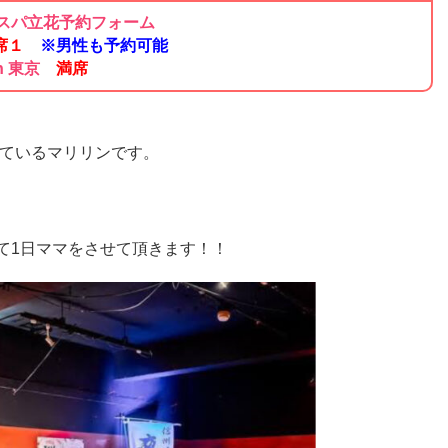
ションスパ立花予約フォーム
席１
※
男性も予約可能
in 東京
満席
ているマリリンです。
て1日ママをさせて頂きます！！