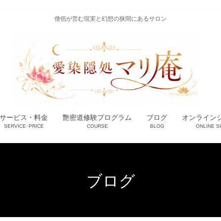
僧侶が営む現実と幻想の狭間にあるサロン
サービス・料金
艶密道修験プログラム
ブログ
オンライン
SERVICE･PRICE
COURSE
BLOG
ONLINE S
ブログ