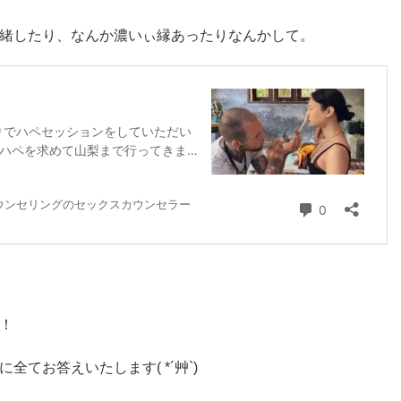
緒したり、なんか濃いぃ縁あったりなんかして。
！
てお答えいたします( *´艸`)