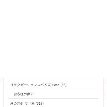
不倫・浮気 (49)
夜の事情(セックス♡) (90)
恋愛･モテ・ゲスな女 (48)
離婚･ミスコミュニケーション (69)
マリリンのマインド♡ (272)
やりたい事して生きていきたい貴女へ (63)
タントラ (3)
神道・仏道 (23)
マリリンの日常 (77)
リラクゼーションスパ 立花 ricca (36)
お客様の声 (3)
愛染隠処 マリ庵 (317)