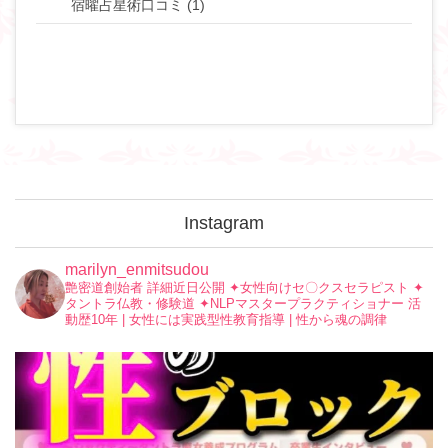
宿曜占星術口コミ (1)
Instagram
marilyn_enmitsudou
艶密道創始者 詳細近日公開
✦︎女性向けセ〇クスセラピスト
✦︎
タントラ仏教・修験道
✦︎NLPマスタープラクティショナー
活
動歴10年 | 女性には実践型性教育指導 | 性から魂の調律