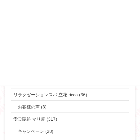
恋愛･モテ・ゲスな女 (48)
離婚･ミスコミュニケーション (69)
マリリンのマインド♡ (272)
やりたい事して生きていきたい貴女へ (63)
タントラ (3)
神道・仏道 (23)
マリリンの日常 (77)
リラクゼーションスパ 立花 ricca (36)
お客様の声 (3)
愛染隠処 マリ庵 (317)
キャンペーン (28)