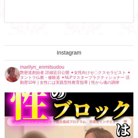
Instagram
marilyn_enmitsudou
艶密道創始者 詳細近日公開
✦︎女性向けセ〇クスセラピスト
✦︎
タントラ仏教・修験道
✦︎NLPマスタープラクティショナー
活
動歴10年 | 女性には実践型性教育指導 | 性から魂の調律