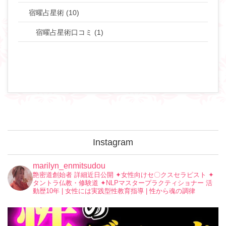
宿曜占星術 (10)
宿曜占星術口コミ (1)
Instagram
marilyn_enmitsudou
艶密道創始者 詳細近日公開
✦︎女性向けセ〇クスセラピスト
✦︎
タントラ仏教・修験道
✦︎NLPマスタープラクティショナー
活
動歴10年 | 女性には実践型性教育指導 | 性から魂の調律