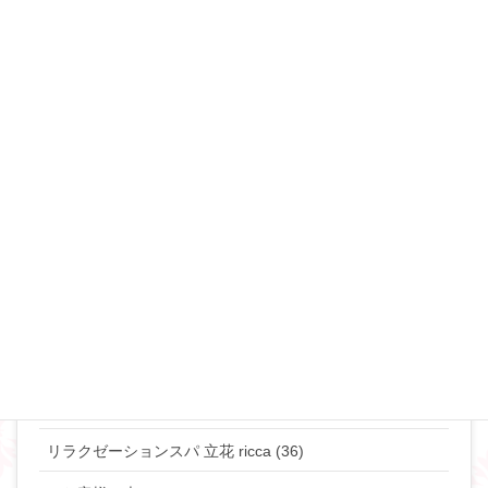
セックスレス (34)
不倫・浮気 (49)
夜の事情(セックス♡) (90)
恋愛･モテ・ゲスな女 (48)
離婚･ミスコミュニケーション (69)
マリリンのマインド♡ (272)
やりたい事して生きていきたい貴女へ (63)
タントラ (3)
神道・仏道 (23)
マリリンの日常 (77)
リラクゼーションスパ 立花 ricca (36)