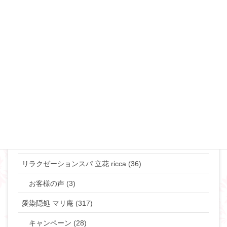
夜の事情(セックス♡) (90)
恋愛･モテ・ゲスな女 (48)
離婚･ミスコミュニケーション (69)
マリリンのマインド♡ (272)
やりたい事して生きていきたい貴女へ (63)
タントラ (3)
神道・仏道 (23)
マリリンの日常 (77)
リラクゼーションスパ 立花 ricca (36)
お客様の声 (3)
愛染隠処 マリ庵 (317)
キャンペーン (28)