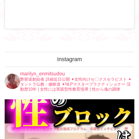
Instagram
marilyn_enmitsudou
艶密道創始者 詳細近日公開
✦︎女性向けセ〇クスセラピスト
✦︎
タントラ仏教・修験道
✦︎NLPマスタープラクティショナー
活
動歴10年 | 女性には実践型性教育指導 | 性から魂の調律