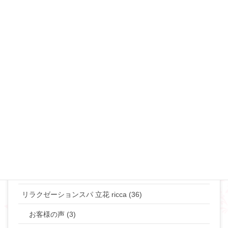
不倫・浮気 (49)
夜の事情(セックス♡) (90)
恋愛･モテ・ゲスな女 (48)
離婚･ミスコミュニケーション (69)
マリリンのマインド♡ (272)
やりたい事して生きていきたい貴女へ (63)
タントラ (3)
神道・仏道 (23)
マリリンの日常 (77)
リラクゼーションスパ 立花 ricca (36)
お客様の声 (3)