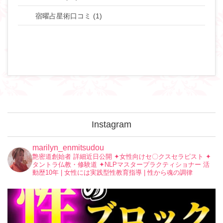
宿曜占星術口コミ (1)
Instagram
marilyn_enmitsudou
艶密道創始者 詳細近日公開
✦︎女性向けセ〇クスセラピスト
✦︎
タントラ仏教・修験道
✦︎NLPマスタープラクティショナー
活
動歴10年 | 女性には実践型性教育指導 | 性から魂の調律