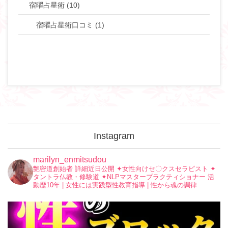
宿曜占星術 (10)
宿曜占星術口コミ (1)
Instagram
marilyn_enmitsudou
艶密道創始者 詳細近日公開
✦︎女性向けセ〇クスセラピスト
✦︎
タントラ仏教・修験道
✦︎NLPマスタープラクティショナー
活
動歴10年 | 女性には実践型性教育指導 | 性から魂の調律