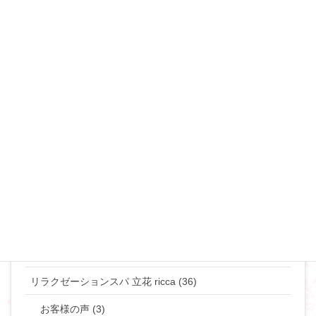
セックスレス (34)
不倫・浮気 (49)
夜の事情(セックス♡) (90)
恋愛･モテ・ゲスな女 (48)
離婚･ミスコミュニケーション (69)
マリリンのマインド♡ (272)
やりたい事して生きていきたい貴女へ (63)
タントラ (3)
神道・仏道 (23)
マリリンの日常 (77)
リラクゼーションスパ 立花 ricca (36)
お客様の声 (3)