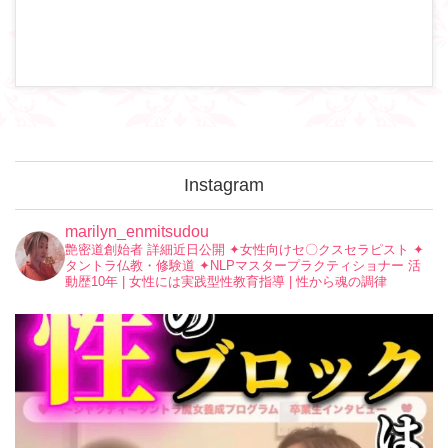
Instagram
marilyn_enmitsudou
艶密道創始者 詳細近日公開
✦︎女性向けセ〇クスセラピスト
✦︎
タントラ仏教・修験道
✦︎NLPマスタープラクティショナー
活
動歴10年 | 女性には実践型性教育指導 | 性から魂の調律