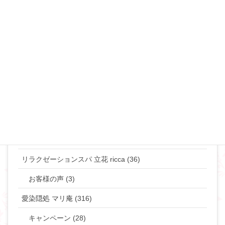
夜の事情(セックス♡) (90)
恋愛･モテ・ゲスな女 (48)
離婚･ミスコミュニケーション (69)
マリリンのマインド♡ (272)
やりたい事して生きていきたい貴女へ (63)
タントラ (3)
神道・仏道 (23)
マリリンの日常 (77)
リラクゼーションスパ 立花 ricca (36)
お客様の声 (3)
愛染隠処 マリ庵 (316)
キャンペーン (28)