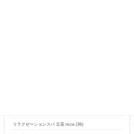
セックスレス (34)
不倫・浮気 (49)
夜の事情(セックス♡) (90)
恋愛･モテ・ゲスな女 (48)
離婚･ミスコミュニケーション (69)
マリリンのマインド♡ (272)
やりたい事して生きていきたい貴女へ (63)
タントラ (3)
神道・仏道 (23)
マリリンの日常 (77)
リラクゼーションスパ 立花 ricca (36)