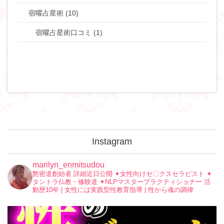
宿曜占星術 (10)
宿曜占星術口コミ (1)
Instagram
marilyn_enmitsudou
艶密道創始者 詳細近日公開
✦︎女性向けセ〇クスセラピスト
✦︎
タントラ仏教・修験道
✦︎NLPマスタープラクティショナー
活
動歴10年 | 女性には実践型性教育指導 | 性から魂の調律