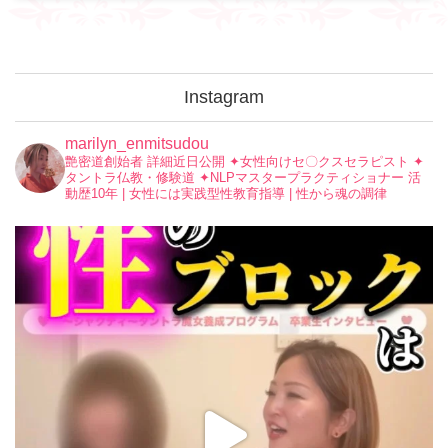
Instagram
marilyn_enmitsudou
艶密道創始者 詳細近日公開
✦︎女性向けセ〇クスセラピスト
✦︎
タントラ仏教・修験道
✦︎NLPマスタープラクティショナー
活
動歴10年 | 女性には実践型性教育指導 | 性から魂の調律