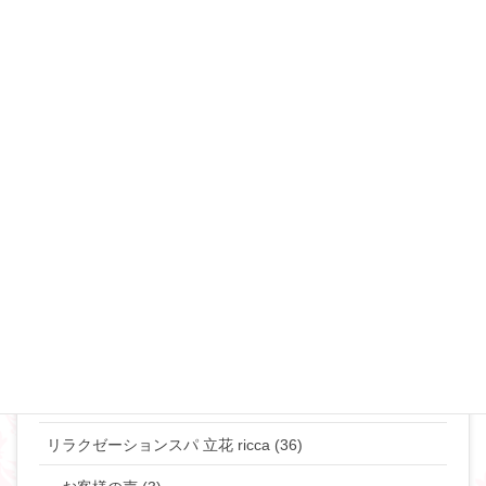
セックスレス (34)
不倫・浮気 (49)
夜の事情(セックス♡) (90)
恋愛･モテ・ゲスな女 (48)
離婚･ミスコミュニケーション (69)
マリリンのマインド♡ (272)
やりたい事して生きていきたい貴女へ (63)
タントラ (3)
神道・仏道 (23)
マリリンの日常 (77)
リラクゼーションスパ 立花 ricca (36)