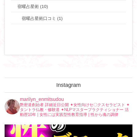
宿曜占星術 (10)
宿曜占星術口コミ (1)
Instagram
marilyn_enmitsudou
艶密道創始者 詳細近日公開
✦︎女性向けセ〇クスセラピスト
✦︎
タントラ仏教・修験道
✦︎NLPマスタープラクティショナー
活
動歴10年 | 女性には実践型性教育指導 | 性から魂の調律