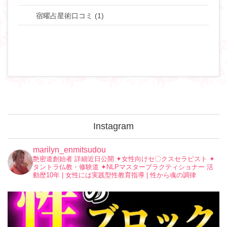
宿曜占星術口コミ (1)
Instagram
marilyn_enmitsudou
艶密道創始者 詳細近日公開
✦︎女性向けセ〇クスセラピスト
✦︎
タントラ仏教・修験道
✦︎NLPマスタープラクティショナー
活
動歴10年 | 女性には実践型性教育指導 | 性から魂の調律