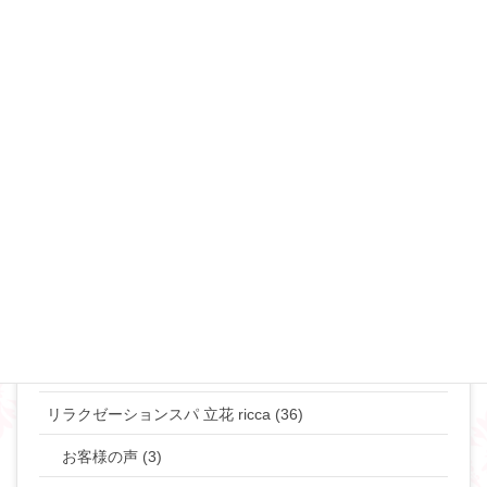
不倫・浮気 (49)
夜の事情(セックス♡) (90)
恋愛･モテ・ゲスな女 (48)
離婚･ミスコミュニケーション (69)
マリリンのマインド♡ (272)
やりたい事して生きていきたい貴女へ (63)
タントラ (3)
神道・仏道 (23)
マリリンの日常 (77)
リラクゼーションスパ 立花 ricca (36)
お客様の声 (3)