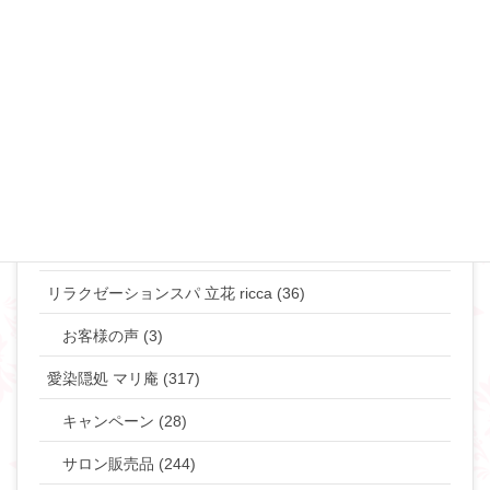
離婚･ミスコミュニケーション (69)
マリリンのマインド♡ (272)
やりたい事して生きていきたい貴女へ (63)
タントラ (3)
神道・仏道 (23)
マリリンの日常 (77)
リラクゼーションスパ 立花 ricca (36)
お客様の声 (3)
愛染隠処 マリ庵 (317)
キャンペーン (28)
サロン販売品 (244)