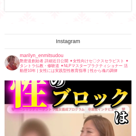
Instagram
marilyn_enmitsudou
艶密道創始者 詳細近日公開
✦︎女性向けセ〇クスセラピスト
✦︎
タントラ仏教・修験道
✦︎NLPマスタープラクティショナー
活
動歴10年 | 女性には実践型性教育指導 | 性から魂の調律