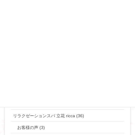
不倫・浮気 (49)
夜の事情(セックス♡) (90)
恋愛･モテ・ゲスな女 (48)
離婚･ミスコミュニケーション (69)
マリリンのマインド♡ (272)
やりたい事して生きていきたい貴女へ (63)
タントラ (3)
神道・仏道 (23)
マリリンの日常 (77)
リラクゼーションスパ 立花 ricca (36)
お客様の声 (3)