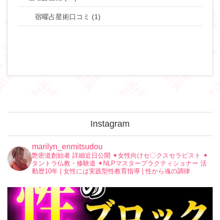
宿曜占星術口コミ (1)
Instagram
marilyn_enmitsudou
艶密道創始者 詳細近日公開
✦︎女性向けセ〇クスセラピスト
✦︎
タントラ仏教・修験道
✦︎NLPマスタープラクティショナー
活
動歴10年 | 女性には実践型性教育指導 | 性から魂の調律