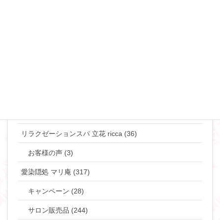
離婚･ミスコミュニケーション (69)
マリリンのマインド♡ (272)
やりたい事して生きていきたい貴女へ (63)
タントラ (3)
神道・仏道 (23)
マリリンの日常 (77)
リラクゼーションスパ 立花 ricca (36)
お客様の声 (3)
愛染隠処 マリ庵 (317)
キャンペーン (28)
サロン販売品 (244)