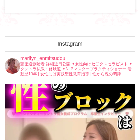
Instagram
marilyn_enmitsudou
艶密道創始者 詳細近日公開
✦︎女性向けセ〇クスセラピスト
✦︎
タントラ仏教・修験道
✦︎NLPマスタープラクティショナー
活
動歴10年 | 女性には実践型性教育指導 | 性から魂の調律