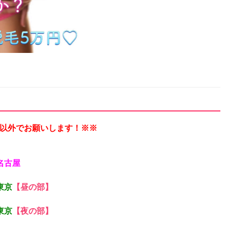
以外でお願いします！※※
名古屋
東京
【昼の部】
東京
【夜の部】