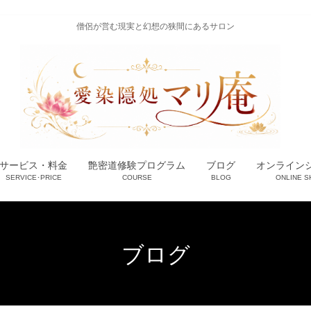
僧侶が営む現実と幻想の狭間にあるサロン
サービス・料金
艶密道修験プログラム
ブログ
オンライン
SERVICE･PRICE
COURSE
BLOG
ONLINE S
ブログ