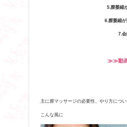
5.膣萎
6.膣萎縮
7.
≫≫動
主に膣マッサージの必要性、やり方につい
こんな風に