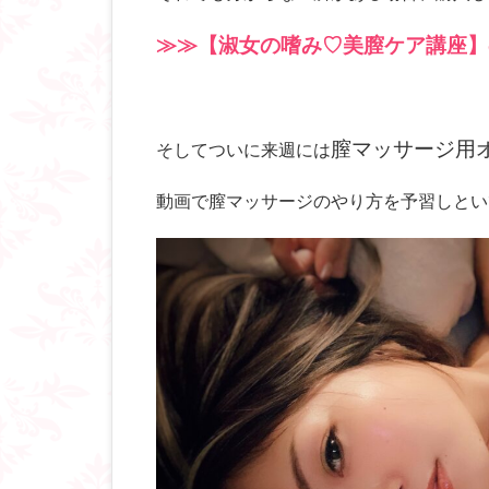
≫≫【淑女の嗜み♡美膣ケア講座】
膣マッサージ用
そしてついに来週には
動画で膣マッサージのやり方を予習しとい