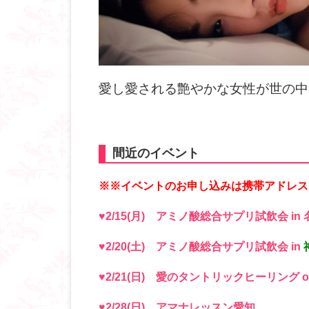
愛し愛される艶やかな女性が世の中
間近のイベント
※※イベントのお申し込みは携帯アドレス
♥2/15(月) アミノ酸総合サプリ試飲会 in
♥2/20(土) アミノ酸総合サプリ試飲会 in
♥2/21(日) 愛のタントリックヒーリング
♥2/28(日) アマナレッスン愛知