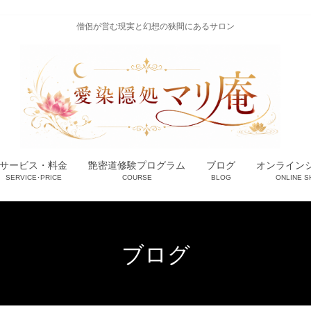
僧侶が営む現実と幻想の狭間にあるサロン
サービス・料金
艶密道修験プログラム
ブログ
オンライン
SERVICE･PRICE
COURSE
BLOG
ONLINE S
ブログ