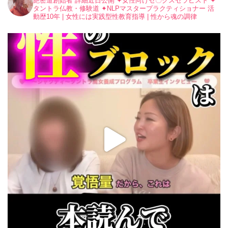
艶密道創始者 詳細近日公開
✦︎女性向けセ〇クスセラピスト
✦︎
タントラ仏教・修験道
✦︎NLPマスタープラクティショナー
活
動歴10年 | 女性には実践型性教育指導 | 性から魂の調律