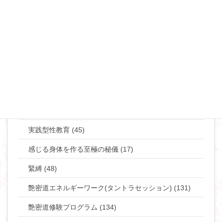
ご予約・お問い合わせ
カテゴリー
イベント･講座情報 (176)
セックスセラピスト活動 (552)
ハペセッション (20)
実践型性教育 (45)
感じる身体を作る至極の秘儀 (17)
緊縛 (48)
艶密道エネルギーワーク(タントラセッション) (131)
艶密道修験プログラム (134)