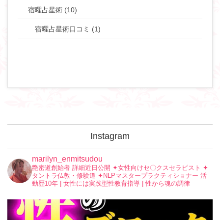
宿曜占星術 (10)
宿曜占星術口コミ (1)
Instagram
marilyn_enmitsudou
艶密道創始者 詳細近日公開
✦︎女性向けセ〇クスセラピスト
✦︎
タントラ仏教・修験道
✦︎NLPマスタープラクティショナー
活
動歴10年 | 女性には実践型性教育指導 | 性から魂の調律