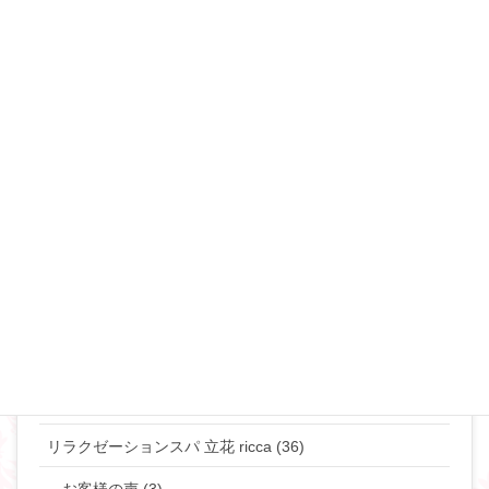
セックスレス (34)
不倫・浮気 (49)
夜の事情(セックス♡) (90)
恋愛･モテ・ゲスな女 (48)
離婚･ミスコミュニケーション (69)
マリリンのマインド♡ (272)
やりたい事して生きていきたい貴女へ (63)
タントラ (3)
神道・仏道 (23)
マリリンの日常 (77)
リラクゼーションスパ 立花 ricca (36)