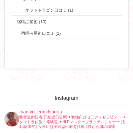
オットドラゴン口コミ (1)
宿曜占星術 (10)
宿曜占星術口コミ (1)
Instagram
marilyn_enmitsudou
艶密道創始者 詳細近日公開
✦︎女性向けセ〇クスセラピスト
✦︎
タントラ仏教・修験道
✦︎NLPマスタープラクティショナー
活
動歴10年 | 女性には実践型性教育指導 | 性から魂の調律