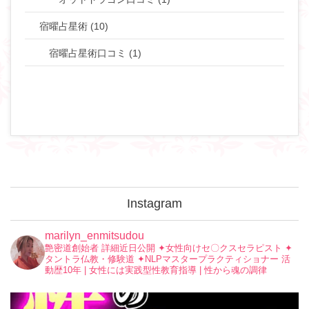
宿曜占星術 (10)
宿曜占星術口コミ (1)
Instagram
marilyn_enmitsudou
艶密道創始者 詳細近日公開
✦︎女性向けセ〇クスセラピスト
✦︎
タントラ仏教・修験道
✦︎NLPマスタープラクティショナー
活
動歴10年 | 女性には実践型性教育指導 | 性から魂の調律