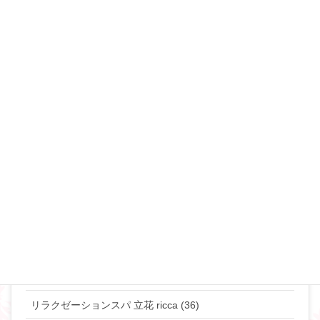
セックスレス (34)
不倫・浮気 (49)
夜の事情(セックス♡) (90)
恋愛･モテ・ゲスな女 (48)
離婚･ミスコミュニケーション (69)
マリリンのマインド♡ (272)
やりたい事して生きていきたい貴女へ (63)
タントラ (3)
神道・仏道 (23)
マリリンの日常 (77)
リラクゼーションスパ 立花 ricca (36)