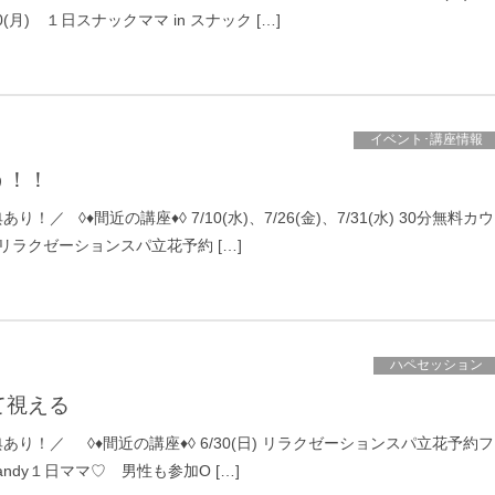
(月) １日スナックママ in スナック […]
イベント･講座情報
う！！
／ ◊♦間近の講座♦◊ 7/10(水)、7/26(金)、7/31(水) 30分無料カウ
7 リラクゼーションスパ立花予約 […]
ハペセッション
て視える
り！／ ◊♦間近の講座♦◊ 6/30(日) リラクゼーションスパ立花予約フ
Candy１日ママ♡ 男性も参加O […]