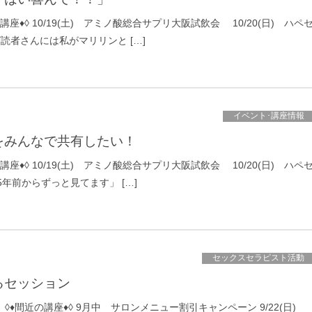
講座♦◊ 10/19(土) アミノ酸総合サプリ大阪試飲会 10/20(日) ハペ
読者さんには私がマリリンと […]
イベント･講座情報
をみんなで共有したい！
講座♦◊ 10/19(土) アミノ酸総合サプリ大阪試飲会 10/20(日) ハペ
年前からずっと見てます」 […]
セックスセラピスト活動
るセッション
 ◊♦間近の講座♦◊ 9月中 サロンメニュー割引キャンペーン 9/22(日)