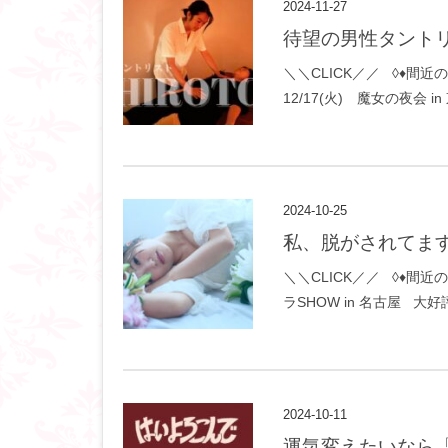
2024-11-27
待望の男性タント
＼＼CLICK／／ ◊♦間近
12/17(火) 魔女の夜会 i
2024-10-25
私、脱がされてま
＼＼CLICK／／ ◊♦間近の講
ラSHOW in 名古屋 大好
2024-10-11
運気変えたいなら