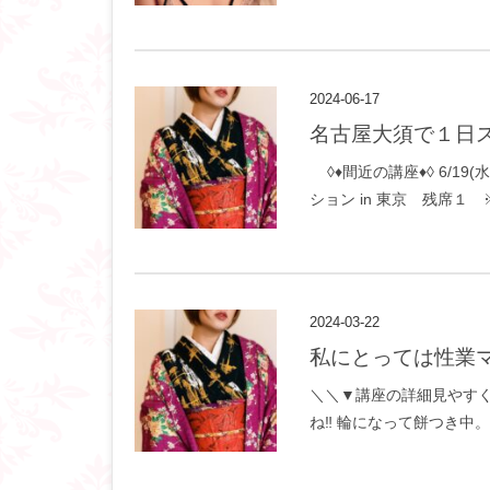
2024-06-17
名古屋大須で１日
◊♦間近の講座♦◊ 6/19(
ション in 東京 残席１ ※
2024-03-22
私にとっては性業
＼＼▼講座の詳細見やすくし
ね‼︎ 輪になって餅つき中