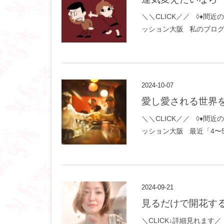
＼＼CLICK／／ ◊♦間近の
ッション大阪 私のブログ
2024-10-07
愛し愛される世界
＼＼CLICK／／ ◊♦間近の
ッション大阪 最近「4〜5
2024-09-21
見るだけで開花す
＼CLICK↓詳細見れます／