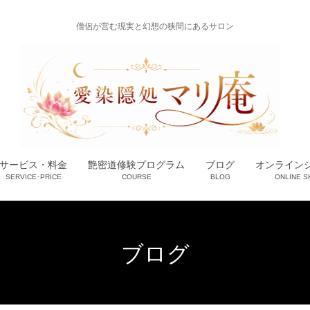
僧侶が営む現実と幻想の狭間にあるサロン
サービス・料金
艶密道修験プログラム
ブログ
オンライン
SERVICE･PRICE
COURSE
BLOG
ONLINE S
ブログ