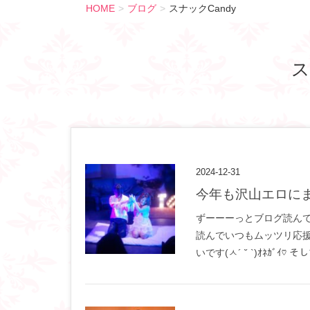
HOME
ブログ
スナックCandy
ス
2024-12-31
今年も沢山エロに
ずーーーっとブログ読ん
読んでいつもムッツリ応
いです(ㅅ´ ˘ `)ｵﾈｶﾞｲ♡ そ