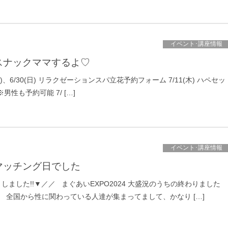
イベント･講座情報
スナックママするよ♡
水)、6/30(日) リラクゼーションスパ立花予約フォーム 7/11(木) ハペセッ
男性も予約可能 7/ […]
イベント･講座情報
マッチング日でした
ました!!▼／／ まぐあいEXPO2024 大盛況のうちの終わりました
。 全国から性に関わっている人達が集まってまして、かなり […]