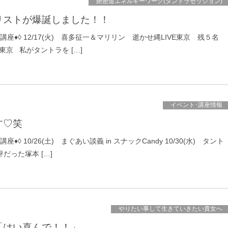
艶密道エネルギーワーク(タントラセッション)
リストが爆誕しました！！
の講座♦◊ 12/17(火) 喜多征一＆マリリン 逝かせ縄LIVE東京 残５名
n 東京 私がタントラを […]
イベント･講座情報
す♡笑
座♦◊ 10/26(土) まぐあい談義 in スナックCandy 10/30(水) タント
評だった塚本 […]
やりたい事して生きていきたい貴女へ
「はい喜んで！！」