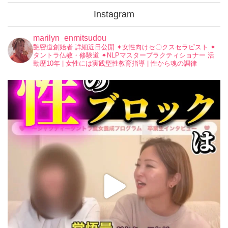
Instagram
marilyn_enmitsudou
艶密道創始者 詳細近日公開
✦︎女性向けセ〇クスセラピスト
✦︎
タントラ仏教・修験道
✦︎NLPマスタープラクティショナー
活
動歴10年 | 女性には実践型性教育指導 | 性から魂の調律