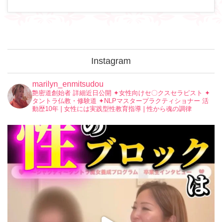
Instagram
marilyn_enmitsudou
艶密道創始者 詳細近日公開
✦︎女性向けセ〇クスセラピスト
✦︎
タントラ仏教・修験道
✦︎NLPマスタープラクティショナー
活
動歴10年 | 女性には実践型性教育指導 | 性から魂の調律