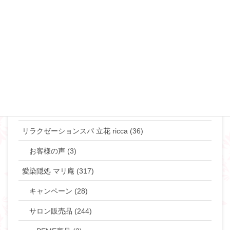
離婚･ミスコミュニケーション (69)
マリリンのマインド♡ (272)
やりたい事して生きていきたい貴女へ (63)
タントラ (3)
神道・仏道 (23)
マリリンの日常 (77)
リラクゼーションスパ 立花 ricca (36)
お客様の声 (3)
愛染隠処 マリ庵 (317)
キャンペーン (28)
サロン販売品 (244)