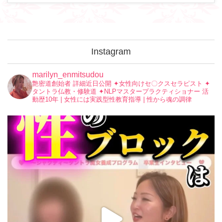
Instagram
marilyn_enmitsudou
艶密道創始者 詳細近日公開
✦︎女性向けセ〇クスセラピスト
✦︎
タントラ仏教・修験道
✦︎NLPマスタープラクティショナー
活
動歴10年 | 女性には実践型性教育指導 | 性から魂の調律