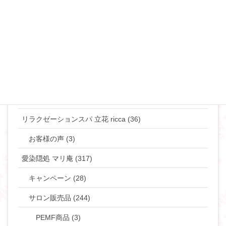
離婚･ミスコミュニケーション (69)
マリリンのマインド♡ (272)
やりたい事して生きていきたい貴女へ (63)
タントラ (3)
神道・仏道 (23)
マリリンの日常 (77)
リラクゼーションスパ 立花 ricca (36)
お客様の声 (3)
愛染隠処 マリ庵 (317)
キャンペーン (28)
サロン販売品 (244)
PEMF商品 (3)